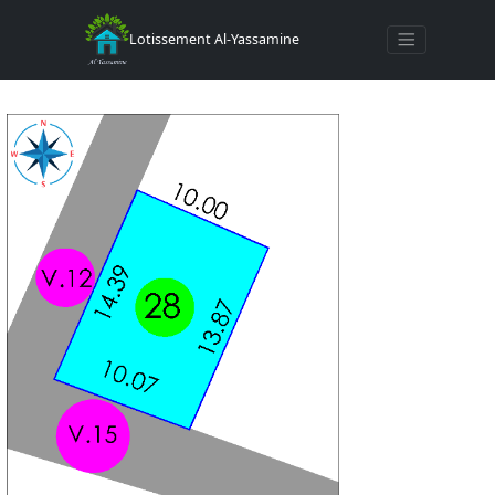
Toggle navigat
Lotissement Al-Yassamine