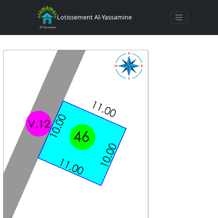
Toggle navigat
Lotissement Al-Yassamine