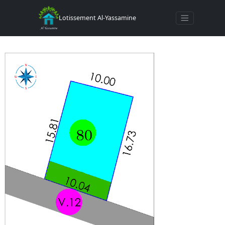
Toggle navigat
Lotissement Al-Yassamine